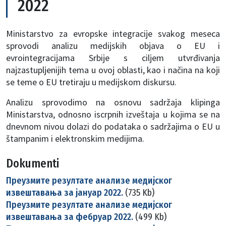
2022
Ministarstvo za evropske integracije svakog meseca
sprovodi analizu medijskih objava o EU i
evrointegracijama Srbije s ciljem utvrđivanja
najzastupljenijih tema u ovoj oblasti, kao i načina na koji
se teme o EU tretiraju u medijskom diskursu.
Analizu sprovodimo na osnovu sadržaja klipinga
Ministarstva, odnosno iscrpnih izveštaja u kojima se na
dnevnom nivou dolazi do podataka o sadržajima o EU u
štampanim i elektronskim medijima.
Dokumenti
Преузмите резултате анализе медијског
извештавања за јануар 2022.
(735 Kb)
Преузмите резултате анализе медијског
извештавања за фебруар 2022.
(499 Kb)